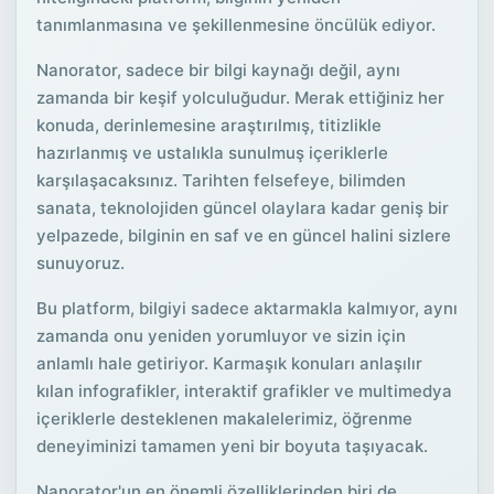
tanımlanmasına ve şekillenmesine öncülük ediyor.
Nanorator, sadece bir bilgi kaynağı değil, aynı
zamanda bir keşif yolculuğudur. Merak ettiğiniz her
konuda, derinlemesine araştırılmış, titizlikle
hazırlanmış ve ustalıkla sunulmuş içeriklerle
karşılaşacaksınız. Tarihten felsefeye, bilimden
sanata, teknolojiden güncel olaylara kadar geniş bir
yelpazede, bilginin en saf ve en güncel halini sizlere
sunuyoruz.
Bu platform, bilgiyi sadece aktarmakla kalmıyor, aynı
zamanda onu yeniden yorumluyor ve sizin için
anlamlı hale getiriyor. Karmaşık konuları anlaşılır
kılan infografikler, interaktif grafikler ve multimedya
içeriklerle desteklenen makalelerimiz, öğrenme
deneyiminizi tamamen yeni bir boyuta taşıyacak.
Nanorator'un en önemli özelliklerinden biri de,