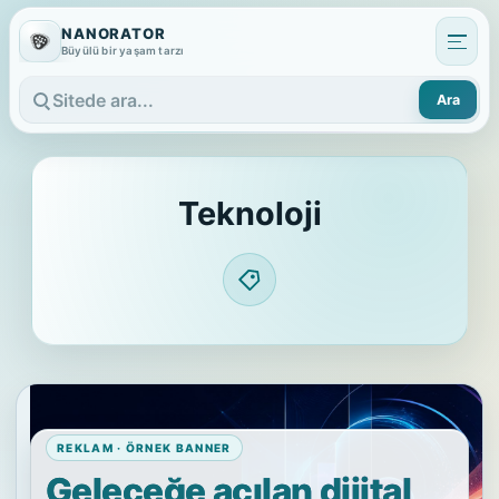
NANORATOR
Büyülü bir yaşam tarzı
Ara
Sitede ara
Teknoloji
REKLAM · ÖRNEK BANNER
Geleceğe açılan dijital