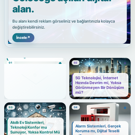
alan.
Bu alanı kendi reklam görseliniz ve bağlantınızla kolayca
değiştirebilirsiniz.
İncele
↗
01
02
03
04