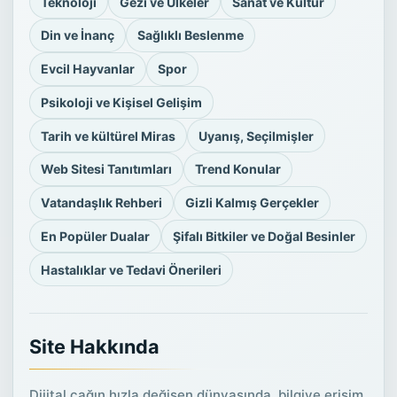
Teknoloji
Gezi ve Ülkeler
Sanat ve Kültür
Din ve İnanç
Sağlıklı Beslenme
Evcil Hayvanlar
Spor
Psikoloji ve Kişisel Gelişim
Tarih ve kültürel Miras
Uyanış, Seçilmişler
Web Sitesi Tanıtımları
Trend Konular
Vatandaşlık Rehberi
Gizli Kalmış Gerçekler
En Popüler Dualar
Şifalı Bitkiler ve Doğal Besinler
Hastalıklar ve Tedavi Önerileri
Site Hakkında
Dijital çağın hızla değişen dünyasında, bilgiye erişim