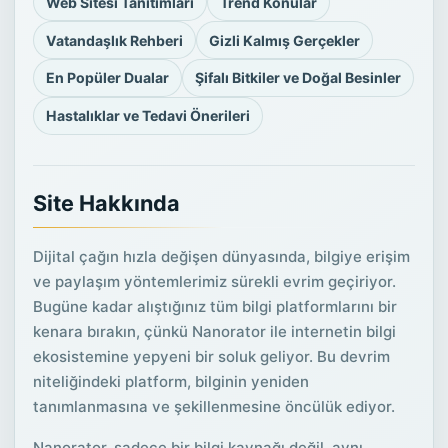
Web Sitesi Tanıtımları
Trend Konular
Vatandaşlık Rehberi
Gizli Kalmış Gerçekler
En Popüler Dualar
Şifalı Bitkiler ve Doğal Besinler
Hastalıklar ve Tedavi Önerileri
Site Hakkında
Dijital çağın hızla değişen dünyasında, bilgiye erişim
ve paylaşım yöntemlerimiz sürekli evrim geçiriyor.
Bugüne kadar alıştığınız tüm bilgi platformlarını bir
kenara bırakın, çünkü Nanorator ile internetin bilgi
ekosistemine yepyeni bir soluk geliyor. Bu devrim
niteliğindeki platform, bilginin yeniden
tanımlanmasına ve şekillenmesine öncülük ediyor.
Nanorator, sadece bir bilgi kaynağı değil, aynı