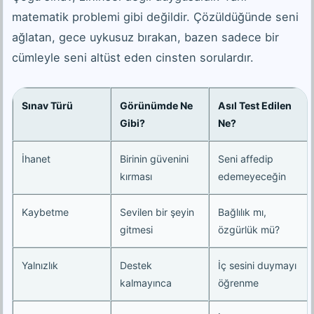
matematik problemi gibi değildir. Çözüldüğünde seni
ağlatan, gece uykusuz bırakan, bazen sadece bir
cümleyle seni altüst eden cinsten sorulardır.
Sınav Türü
Görünümde Ne
Asıl Test Edilen
Gibi?
Ne?
İhanet
Birinin güvenini
Seni affedip
kırması
edemeyeceğin
Kaybetme
Sevilen bir şeyin
Bağlılık mı,
gitmesi
özgürlük mü?
Yalnızlık
Destek
İç sesini duymayı
kalmayınca
öğrenme