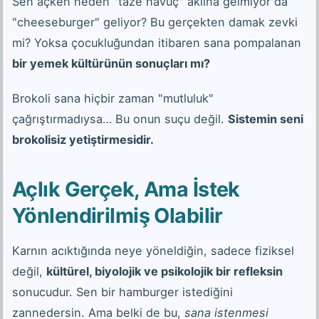
Sen açken neden "taze havuç" aklına gelmiyor da
"cheeseburger" geliyor? Bu gerçekten damak zevki
mi? Yoksa çocukluğundan itibaren sana pompalanan
bir yemek kültürünün sonuçları mı?
Brokoli sana hiçbir zaman "mutluluk"
çağrıştırmadıysa… Bu onun suçu değil.
Sistemin seni
brokolisiz yetiştirmesidir.
Açlık Gerçek, Ama İstek
Yönlendirilmiş Olabilir
Karnın acıktığında neye yöneldiğin, sadece fiziksel
değil,
kültürel, biyolojik ve psikolojik bir refleksin
sonucudur. Sen bir hamburger istediğini
zannedersin. Ama belki de bu,
sana istenmesi