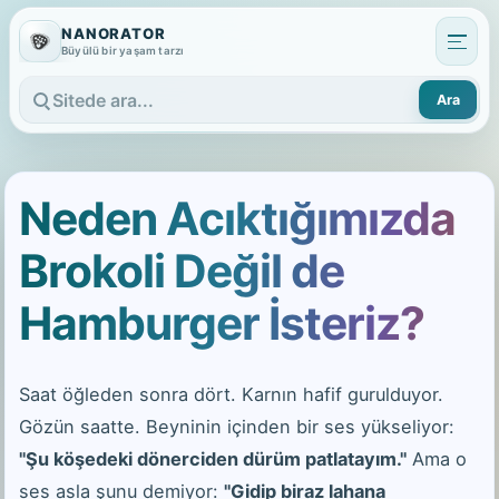
NANORATOR
Büyülü bir yaşam tarzı
Ara
Sitede ara
Neden Acıktığımızda
Brokoli Değil de
Hamburger İsteriz?
Saat öğleden sonra dört. Karnın hafif gurulduyor.
Gözün saatte. Beyninin içinden bir ses yükseliyor:
"Şu köşedeki dönerciden dürüm patlatayım."
Ama o
ses asla şunu demiyor:
"Gidip biraz lahana