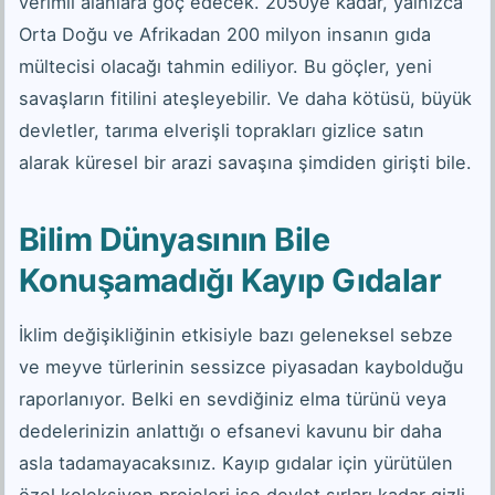
verimli alanlara göç edecek. 2050ye kadar, yalnızca
Orta Doğu ve Afrikadan 200 milyon insanın gıda
mültecisi olacağı tahmin ediliyor. Bu göçler, yeni
savaşların fitilini ateşleyebilir. Ve daha kötüsü, büyük
devletler, tarıma elverişli toprakları gizlice satın
alarak küresel bir arazi savaşına şimdiden girişti bile.
Bilim Dünyasının Bile
Konuşamadığı Kayıp Gıdalar
İklim değişikliğinin etkisiyle bazı geleneksel sebze
ve meyve türlerinin sessizce piyasadan kaybolduğu
raporlanıyor. Belki en sevdiğiniz elma türünü veya
dedelerinizin anlattığı o efsanevi kavunu bir daha
asla tadamayacaksınız. Kayıp gıdalar için yürütülen