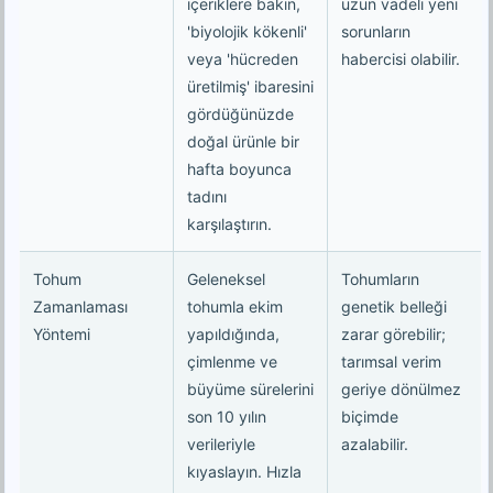
içeriklere bakın,
uzun vadeli yeni
'biyolojik kökenli'
sorunların
veya 'hücreden
habercisi olabilir.
üretilmiş' ibaresini
gördüğünüzde
doğal ürünle bir
hafta boyunca
tadını
karşılaştırın.
Tohum
Geleneksel
Tohumların
Zamanlaması
tohumla ekim
genetik belleği
Yöntemi
yapıldığında,
zarar görebilir;
çimlenme ve
tarımsal verim
büyüme sürelerini
geriye dönülmez
son 10 yılın
biçimde
verileriyle
azalabilir.
kıyaslayın. Hızla