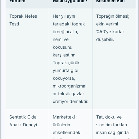
Yöntem
Nasıl Uygulanır?
Beklenen Etki
Toprak Nefes
Her yıl aynı
Toprağın ölmesi;
Testi
tarladaki toprak
ekin verimi
örneğini alın,
%50'ye kadar
nemi ve
düşebilir.
kokusunu
karşılaştırın.
Toprak çürük
yumurta gibi
kokuyorsa,
mikroorganizmal
ar toksik gazlar
üretiyor demektir.
Sentetik Gıda
Marketteki
Tat, doku ve
Analiz Deneyi
ürünlerin
sindirim farkları
etiketlerindeki
insan sağlığında