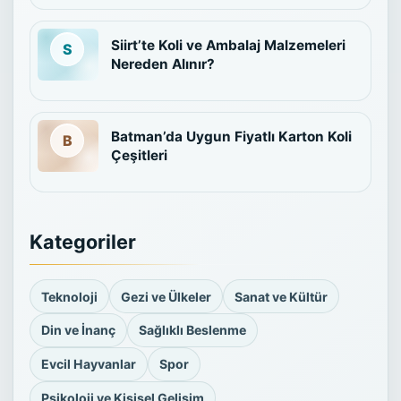
Siirt’te Koli ve Ambalaj Malzemeleri
Nereden Alınır?
Batman’da Uygun Fiyatlı Karton Koli
Çeşitleri
Kategoriler
Teknoloji
Gezi ve Ülkeler
Sanat ve Kültür
Din ve İnanç
Sağlıklı Beslenme
Evcil Hayvanlar
Spor
Psikoloji ve Kişisel Gelişim