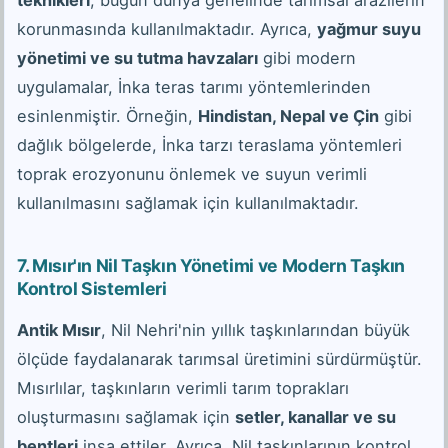
teknikleri
, bugün dünya genelinde tarımsal arazilerin
korunmasında kullanılmaktadır. Ayrıca,
yağmur suyu
yönetimi ve su tutma havzaları
gibi modern
uygulamalar, İnka teras tarımı yöntemlerinden
esinlenmiştir. Örneğin,
Hindistan, Nepal ve Çin
gibi
dağlık bölgelerde, İnka tarzı teraslama yöntemleri
toprak erozyonunu önlemek ve suyun verimli
kullanılmasını sağlamak için kullanılmaktadır.
7. Mısır'ın Nil Taşkın Yönetimi ve Modern Taşkın
Kontrol Sistemleri
Antik Mısır
, Nil Nehri'nin yıllık taşkınlarından büyük
ölçüde faydalanarak tarımsal üretimini sürdürmüştür.
Mısırlılar, taşkınların verimli tarım toprakları
oluşturmasını sağlamak için
setler, kanallar ve su
bentleri
inşa ettiler. Ayrıca, Nil taşkınlarının kontrol