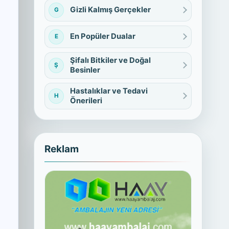
Gizli Kalmış Gerçekler
G
En Popüler Dualar
E
Şifalı Bitkiler ve Doğal
Ş
Besinler
Hastalıklar ve Tedavi
H
Önerileri
Reklam