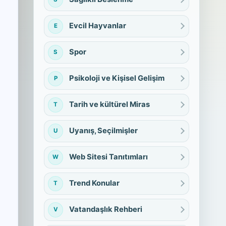
Evcil Hayvanlar
E
Spor
S
Psikoloji ve Kişisel Gelişim
P
Tarih ve kültürel Miras
T
Uyanış, Seçilmişler
U
Web Sitesi Tanıtımları
W
Trend Konular
T
Vatandaşlık Rehberi
V