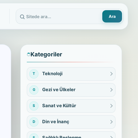
Ara
Sitede ara
Kategoriler
Teknoloji
T
Gezi ve Ülkeler
G
Sanat ve Kültür
S
Din ve İnanç
D
Sağlıklı Beslenme
S