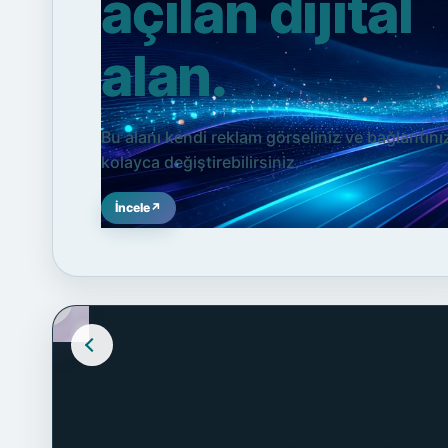
açılan dijital
alan.
Bu alanı kendi reklam görseliniz ve bağlantını
kolayca değiştirebilirsiniz.
İncele
↗