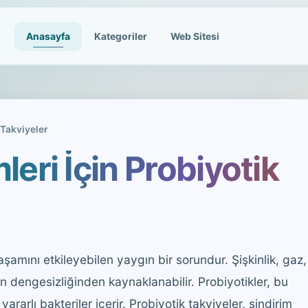
Anasayfa
Kategoriler
Web Sitesi
 Takviyeler
leri İçin Probiyotik
şamını etkileyebilen yaygın bir sorundur. Şişkinlik, gaz,
inin dengesizliğinden kaynaklanabilir. Probiyotikler, bu
rarlı bakteriler içerir. Probiyotik takviyeler, sindirim