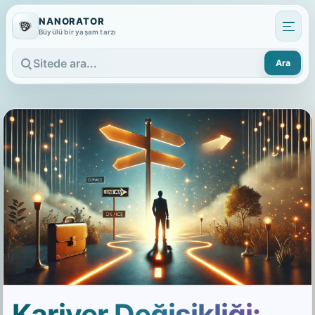
NANORATOR
Büyülü bir yaşam tarzı
Ara
Sitede ara
Kariyer Değişikliği: