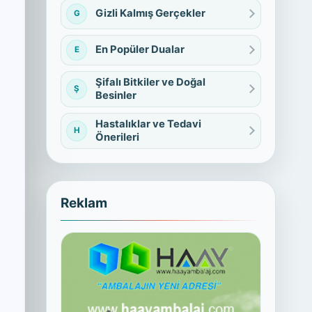
Gizli Kalmış Gerçekler
G
En Popüler Dualar
E
Şifalı Bitkiler ve Doğal
Ş
Besinler
Hastalıklar ve Tedavi
H
Önerileri
Reklam