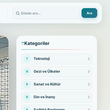
Ara
Sitede ara
Kategoriler
Teknoloji
T
Gezi ve Ülkeler
G
Sanat ve Kültür
S
Din ve İnanç
D
Sağlıklı Beslenme
S