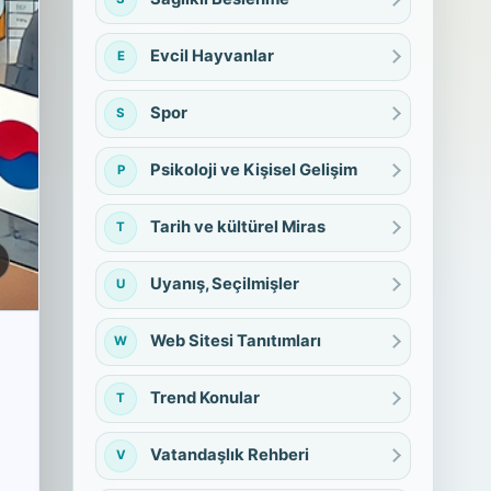
Evcil Hayvanlar
E
Spor
S
Psikoloji ve Kişisel Gelişim
P
Tarih ve kültürel Miras
T
Uyanış, Seçilmişler
U
Web Sitesi Tanıtımları
W
Trend Konular
T
Vatandaşlık Rehberi
V