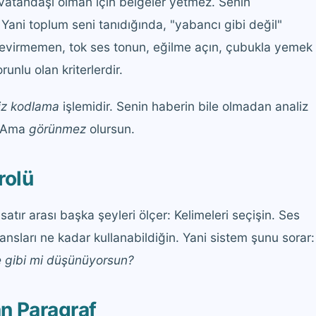
 vatandaşı olman için belgeler yetmez. Senin
 Yani toplum seni tanıdığında, "yabancı gibi değil"
 çevirmemen, tok ses tonun, eğilme açın, çubukla yemek
unlu olan kriterlerdir.
iz kodlama
işlemidir. Senin haberin bile olmadan analiz
n. Ama
görünmez
olursun.
rolü
satır arası başka şeyleri ölçer: Kelimeleri seçişin. Ses
ransları ne kadar kullanabildiğin. Yani sistem şunu sorar:
e gibi mi düşünüyorsun?
n Paragraf