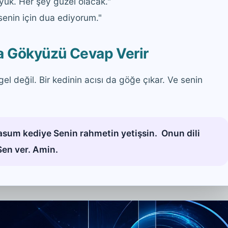
ük. Her şey güzel olacak."
enin için dua ediyorum."
na Gökyüzü Cevap Verir
gel değil. Bir kedinin acısı da göğe çıkar. Ve senin
sum kediye Senin rahmetin yetişsin. Onun dili
Sen ver. Amin.