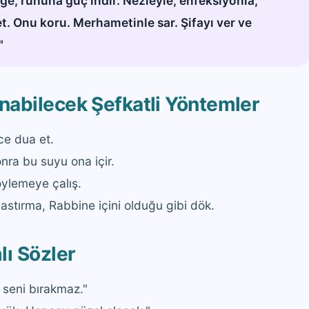
ge, ruhuna güç indir. Nezleyle, enfeksiyonla,
. Onu koru. Merhametinle sar. Şifayı ver ve
"
nabilecek Şefkatli Yöntemler
ce dua et.
nra bu suyu ona içir.
öylemeye çalış.
astırma, Rabbine içini olduğu gibi dök.
lı Sözler
 seni bırakmaz."