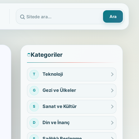
Ara
Sitede ara
Kategoriler
Teknoloji
T
Gezi ve Ülkeler
G
Sanat ve Kültür
S
Din ve İnanç
D
Sağlıklı Beslenme
S