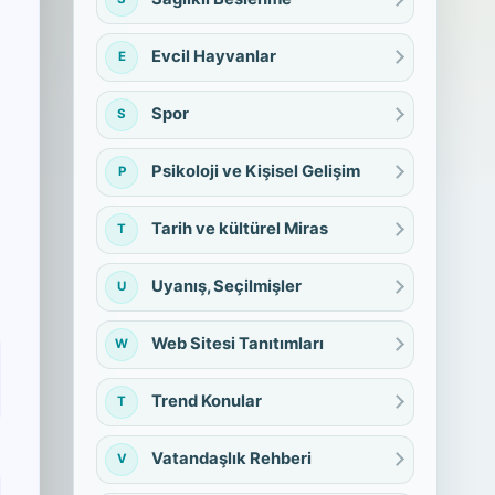
Evcil Hayvanlar
E
Spor
S
Psikoloji ve Kişisel Gelişim
P
Tarih ve kültürel Miras
T
Uyanış, Seçilmişler
U
Web Sitesi Tanıtımları
W
Trend Konular
T
Vatandaşlık Rehberi
V