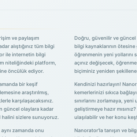
erişim ve paylaşım
Doğru, güvenilir ve güncel 
dar alıştığınız tüm bilgi
bilgi kaynaklarının ötesine
 ile internetin bilgi
öğrenmenin yeni yollarını s
m niteliğindeki platform,
açınız değişecek, öğrenme 
ine öncülük ediyor.
biçiminiz yeniden şekillen
zamanda bir keşif
Kendinizi hazırlayın! Nanor
lemesine araştırılmış,
kemerlerinizi sıkıca bağlayı
klerle karşılaşacaksınız.
sınırlarını zorlamaya, yeni
en güncel olaylara kadar
geliştirmeye hazır mısınız
l halini sizlere sunuyoruz.
ulaşılabilir ve her konu keş
r, aynı zamanda onu
Nanorator'la tanışın ve bi