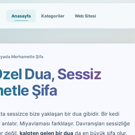
Anasayfa
Kategoriler
Web Sitesi
ryada Merhametle Şifa
Özel Dua, Sessiz
tle Şifa
a sessizce bize yaklaşan bir dua gibidir. Bir kedi
latır. Miyavlaması farklılaşır. Davranışları sessizliğe
r değil,
kalpten gelen bir dua
da en büyük şifa olur.