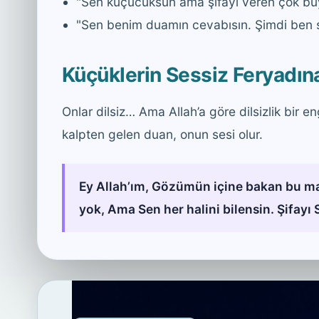
"Sen küçücüksün ama şifayı veren çok büy
"Sen benim duamın cevabısın. Şimdi ben s
Küçüklerin Sessiz Feryadı
Onlar dilsiz… Ama Allah’a göre dilsizlik bir en
kalpten gelen duan, onun sesi olur.
Ey Allah’ım, Gözümün içine bakan bu ma
yok, Ama Sen her halini bilensin. Şifayı 