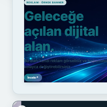
REKLAM · ÖRNEK BANNER
Geleceğe
açılan dijital
alan.
Bu alanı kendi reklam görseliniz ve bağlantını
kolayca değiştirebilirsiniz.
İncele
↗