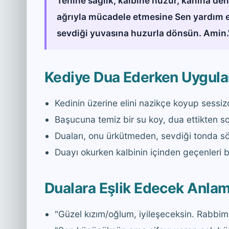
Tenine sağlık, kalbine huzur, kanına den
ağrıyla mücadele etmesine Sen yardım et
sevdiği yuvasına huzurla dönsün. Amin.
Kediye Dua Ederken Uygula
Kedinin üzerine elini nazikçe koyup sessiz
Başucuna temiz bir su koy, dua ettikten so
Duaları, onu ürkütmeden, sevdiği tonda s
Duayı okurken kalbinin içinden geçenleri b
Dualara Eşlik Edecek Anlam
"Güzel kızım/oğlum, iyileşeceksin. Rabbim