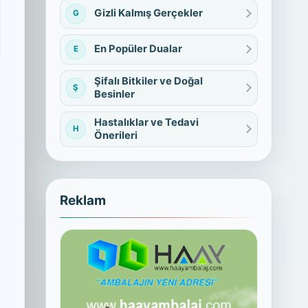
Gizli Kalmış Gerçekler
G
En Popüler Dualar
E
Şifalı Bitkiler ve Doğal
Ş
Besinler
Hastalıklar ve Tedavi
H
Önerileri
Reklam