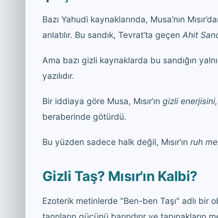
Bazı Yahudi kaynaklarında, Musa’nın Mısır’d
anlatılır. Bu sandık, Tevrat’ta geçen
Ahit San
Ama bazı gizli kaynaklarda bu sandığın yaln
yazılıdır.
Bir iddiaya göre Musa, Mısır’ın
gizli enerjisin
beraberinde götürdü.
Bu yüzden sadece halk değil, Mısır’ın
ruh me
Gizli Taş? Mısır'ın Kalbi?
Ezoterik metinlerde "Ben-ben Taşı" adlı bir ob
tanrıların gücünü barındırır ve tapınakların me