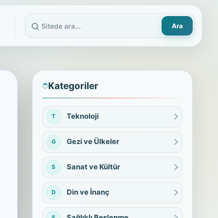
Ara
Sitede ara
Kategoriler
Teknoloji
T
Gezi ve Ülkeler
G
Sanat ve Kültür
S
Din ve İnanç
D
Sağlıklı Beslenme
S