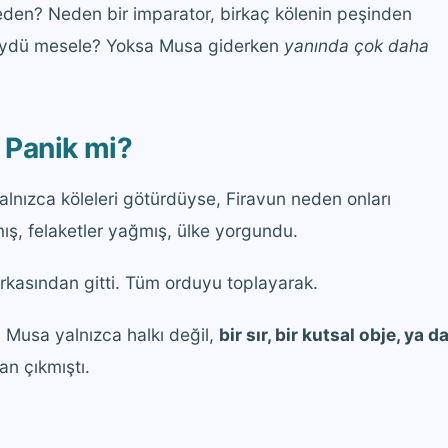
Neden? Neden bir imparator, birkaç kölenin peşinden
üydü mesele? Yoksa Musa giderken
yanında çok daha
, Panik mi?
nızca köleleri götürdüyse, Firavun neden onları
ış, felaketler yağmış, ülke yorgundu.
rkasından gitti. Tüm orduyu toplayarak.
i Musa yalnızca halkı değil,
bir sır, bir kutsal obje, ya d
dan çıkmıştı.