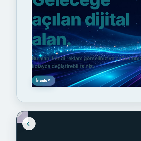
açılan dijital
alan.
Bu alanı kendi reklam görseliniz ve bağlantını
kolayca değiştirebilirsiniz.
İncele
↗