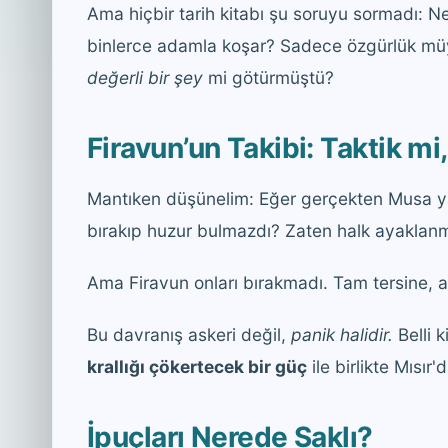
Ama hiçbir tarih kitabı şu soruyu sormadı: 
binlerce adamla koşar? Sadece özgürlük m
değerli bir şey
mi götürmüştü?
Firavun’un Takibi: Taktik mi
Mantıken düşünelim: Eğer gerçekten Musa yal
bırakıp huzur bulmazdı? Zaten halk ayaklanm
Ama Firavun onları bırakmadı. Tam tersine, a
Bu davranış askeri değil,
panik halidir.
Belli k
krallığı çökertecek bir güç
ile birlikte Mısır'
İpuçları Nerede Saklı?