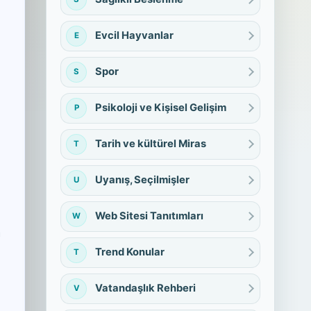
Evcil Hayvanlar
E
Spor
S
Psikoloji ve Kişisel Gelişim
P
Tarih ve kültürel Miras
T
Uyanış, Seçilmişler
U
Web Sitesi Tanıtımları
W
a
Trend Konular
T
Vatandaşlık Rehberi
V