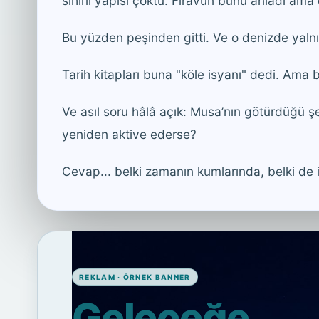
sihirli yapısı çöktü. Firavun bunu anladı ama 
Bu yüzden peşinden gitti. Ve o denizde yalnı
Tarih kitapları buna "köle isyanı" dedi. Ama b
Ve asıl soru hâlâ açık: Musa’nın götürdüğü ş
yeniden aktive ederse?
Cevap... belki zamanın kumlarında, belki de i
REKLAM · ÖRNEK BANNER
Geleceğe