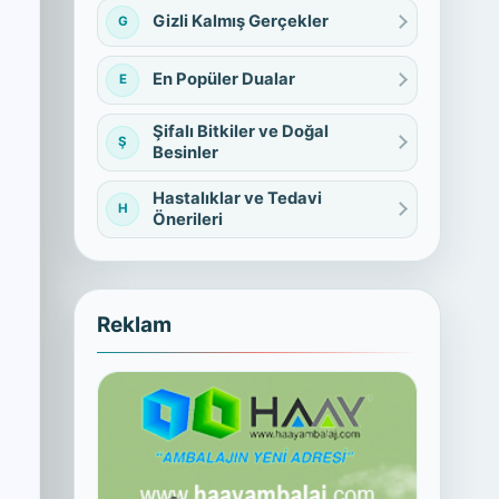
Gizli Kalmış Gerçekler
G
En Popüler Dualar
E
Şifalı Bitkiler ve Doğal
Ş
Besinler
Hastalıklar ve Tedavi
H
Önerileri
Reklam