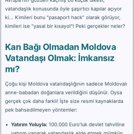
Avrupa'nın gözden kaçmış bu küçük ülkesi,
vatandaşlık konusunda öyle şaşırtıcı kapılar açıyor
ki... Kimileri bunu "pasaport hack" olarak görüyor,
kimileri ise "yasal bir kısayol"! Peki gerçekler neler?
Kan Bağı Olmadan Moldova
Vatandaşı Olmak: İmkansız
mı?
Çoğu kişi Moldova vatandaşlığının sadece Moldovalı
anne-babadan doğanlara verildiğini düşünür. Oysa
gerçek çok daha farklı! İşte size resmi kaynaklarda
pek bahsedilmeyen yöntemler:
Yatırım Yoluyla:
100.000 Euro'luk devlet tahviline
yatırım yaparak vatandaşlık elde etmek mümkün.