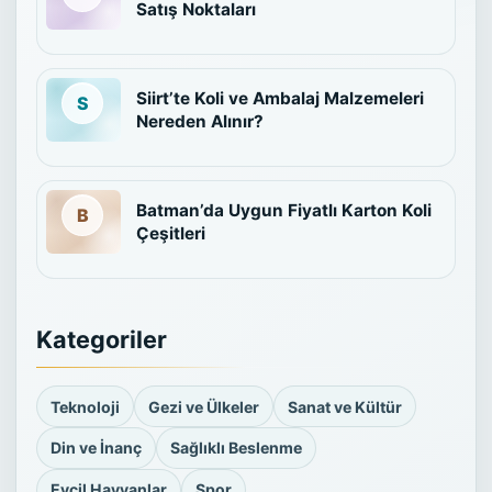
Satış Noktaları
Siirt’te Koli ve Ambalaj Malzemeleri
Nereden Alınır?
Batman’da Uygun Fiyatlı Karton Koli
Çeşitleri
Kategoriler
Teknoloji
Gezi ve Ülkeler
Sanat ve Kültür
Din ve İnanç
Sağlıklı Beslenme
Evcil Hayvanlar
Spor