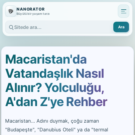
NANORATOR
Büyülü bir yaşam tarzı
Ara
Sitede ara
Macaristan'da
Vatandaşlık Nasıl
Alınır? Yolculuğu,
A'dan Z'ye Rehber
Macaristan… Adını duymak, çoğu zaman
"Budapeşte", "Danubius Oteli" ya da "termal