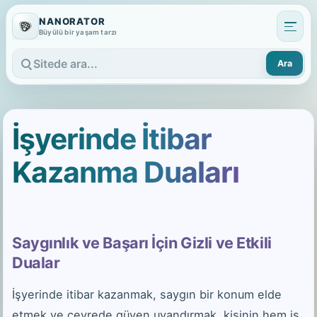
NANORATOR
Büyülü bir yaşam tarzı
Ara
Sitede ara
İşyerinde İtibar
Kazanma Duaları
Saygınlık ve Başarı İçin Gizli ve Etkili
Dualar
İşyerinde itibar kazanmak, saygın bir konum elde
etmek ve çevrede güven uyandırmak, kişinin hem iş