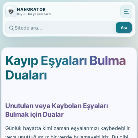
NANORATOR
Büyülü bir yaşam tarzı
Ara
Sitede ara
Kayıp Eşyaları Bulma
Duaları
Unutulan veya Kaybolan Eşyaları
Bulmak için Dualar
Günlük hayatta kimi zaman eşyalarımızı kaybedebilir
veya unuttuğumuz bir yerde bulamayabiliriz. Bu gibi