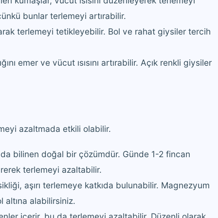
en kumaşlar, vücut ısısını düzenleyerek terlemeyi
ünkü bunlar terlemeyi artırabilir.
arak terlemeyi tetikleyebilir. Bol ve rahat giysiler tercih
ını emer ve vücut ısısını artırabilir. Açık renkli giysiler
meyi azaltmada etkili olabilir.
da bilinen doğal bir çözümdür. Günde 1-2 fincan
rerek terlemeyi azaltabilir.
liği, aşırı terlemeye katkıda bulunabilir. Magnezyum
altına alabilirsiniz.
nler içerir, bu da terlemeyi azaltabilir. Düzenli olarak