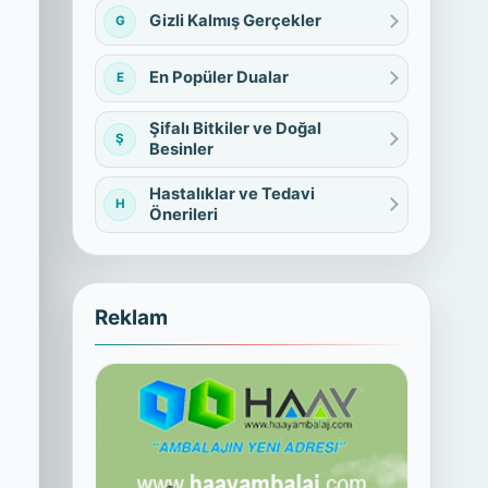
Gizli Kalmış Gerçekler
G
En Popüler Dualar
E
Şifalı Bitkiler ve Doğal
Ş
Besinler
Hastalıklar ve Tedavi
H
Önerileri
Reklam