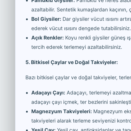
Pamuklu Giysiler:
Pamuklu ve nefes alabil
azaltabilir. Sentetik kumaşlardan kaçının, ç
Bol Giysiler:
Dar giysiler vücut ısısını artır
ederek vücut ısısını dengede tutabilirsiniz.
Açık Renkler:
Koyu renkli giysiler güneş ışığ
tercih ederek terlemeyi azaltabilirsiniz.
5. Bitkisel Çaylar ve Doğal Takviyeler:
Bazı bitkisel çaylar ve doğal takviyeler, terle
Adaçayı Çayı:
Adaçayı, terlemeyi azaltma
adaçayı çayı içmek, ter bezlerini sakinleşti
Magnezyum Takviyeleri:
Magnezyum eksik
takviyeleri alarak terleme seviyenizi kontrol 
Yeşil Çay:
Yeşil çay, antioksidanlar ve tane