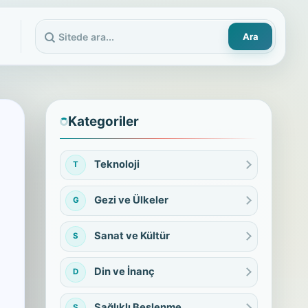
Ara
Sitede ara
Kategoriler
Teknoloji
T
Gezi ve Ülkeler
G
Sanat ve Kültür
S
Din ve İnanç
D
Sağlıklı Beslenme
S