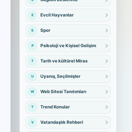
Evcil Hayvanlar
E
Spor
S
Psikoloji ve Kişisel Gelişim
P
Tarih ve kültürel Miras
T
Uyanış, Seçilmişler
U
Web Sitesi Tanıtımları
W
Trend Konular
T
Vatandaşlık Rehberi
V