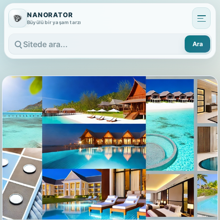
NANORATOR
Büyülü bir yaşam tarzı
Ara
Sitede ara