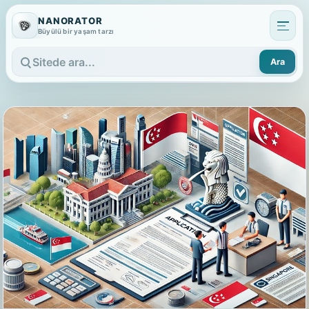
NANORATOR
Büyülü bir yaşam tarzı
Ara
Sitede ara