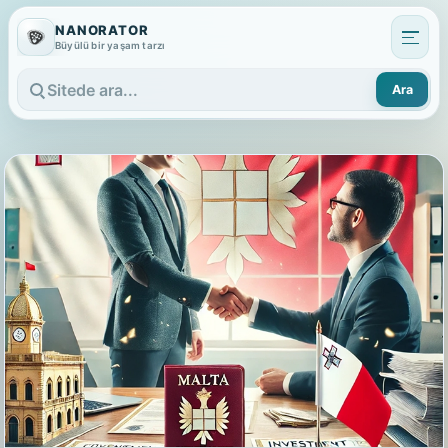
NANORATOR
Büyülü bir yaşam tarzı
Ara
Sitede ara