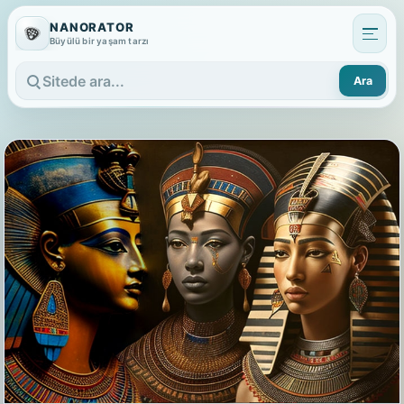
NANORATOR
Büyülü bir yaşam tarzı
Ara
Sitede ara