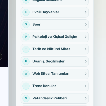
Evcil Hayvanlar
E
Spor
S
Psikoloji ve Kişisel Gelişim
P
Tarih ve kültürel Miras
T
Uyanış, Seçilmişler
U
Web Sitesi Tanıtımları
W
Trend Konular
T
Vatandaşlık Rehberi
V