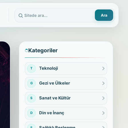
Ara
Sitede ara
Kategoriler
Teknoloji
T
Gezi ve Ülkeler
G
Sanat ve Kültür
S
Din ve İnanç
D
Sağlıklı Beslenme
S