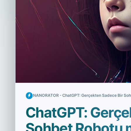
NANORATOR - ChatGPT: Gerçekten Sadece Bir Sohbet
ChatGPT: Gerçe
Sohbet Robotu mu