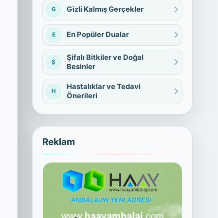
Gizli Kalmış Gerçekler
G
En Popüler Dualar
E
Şifalı Bitkiler ve Doğal
Ş
Besinler
Hastalıklar ve Tedavi
H
Önerileri
Reklam